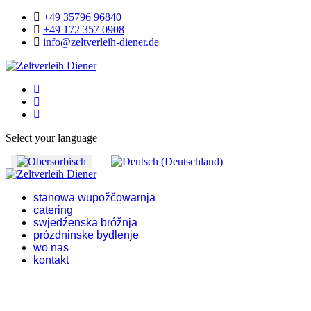
+49 35796 96840
+49 172 357 0908
info@zeltverleih-diener.de
Select your language
stanowa wupožčowarnja
catering
swjedźenska bróžnja
prózdninske bydlenje
wo nas
kontakt