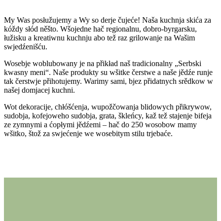
My Was posłužujemy a Wy so derje čujeće! Naša kuchnja skića za
kóždy słód něšto. Wšojedne hač regionalnu, dobro-byrgarsku,
łužisku a kreatiwnu kuchnju abo tež raz grilowanje na Wašim
swjedźenišću.
Wosebje woblubowany je na přikład naš tradicionalny „Serbski
kwasny meni“. Naše produkty su wšitke čerstwe a naše jědźe runje
tak čerstwje přihotujemy. Warimy sami, bjez přidatnych srědkow w
našej domjacej kuchni.
Wot dekoracije, chłóšćenja, wupožčowanja blidowych přikrywow,
sudobja, kofejoweho sudobja, grata, škleńcy, kaž tež stajenje bifeja
ze zymnymi a ćopłymi jědźemi – hač do 250 wosobow mamy
wšitko, štož za swjećenje we wosebitym stilu trjebaće.