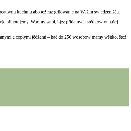
reatiwnu kuchnju abo tež raz grilowanje na Wašim swjedźenišću.
twje přihotujemy. Warimy sami, bjez přidatnych srědkow w našej
 zymnymi a ćopłymi jědźemi – hač do 250 wosobow mamy wšitko, štož