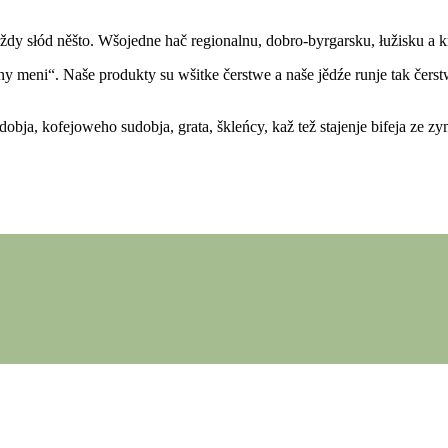
dy słód něšto. Wšojedne hač regionalnu, dobro-byrgarsku, łužisku a k
y meni“. Naše produkty su wšitke čerstwe a naše jědźe runje tak čers
bja, kofejoweho sudobja, grata, škleńcy, kaž tež stajenje bifeja ze