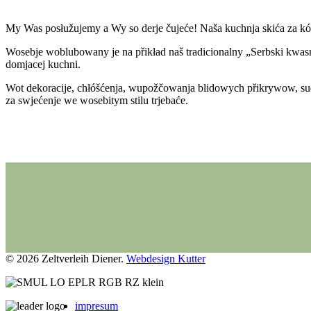
My Was posłužujemy a Wy so derje čujeće! Naša kuchnja skića za kóž
Wosebje woblubowany je na přikład naš tradicionalny „Serbski kwasn
domjacej kuchni.
Wot dekoracije, chłóšćenja, wupožčowanja blidowych přikrywow, sudo
za swjećenje we wosebitym stilu trjebaće.
© 2026 Zeltverleih Diener.
Webdesign Kutter
impresum