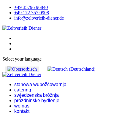
+49 35796 96840
+49 172 357 0908
info@zeltverleih-diener.de
Select your language
stanowa wupožčowarnja
catering
swjedźenska bróžnja
prózdninske bydlenje
wo nas
kontakt