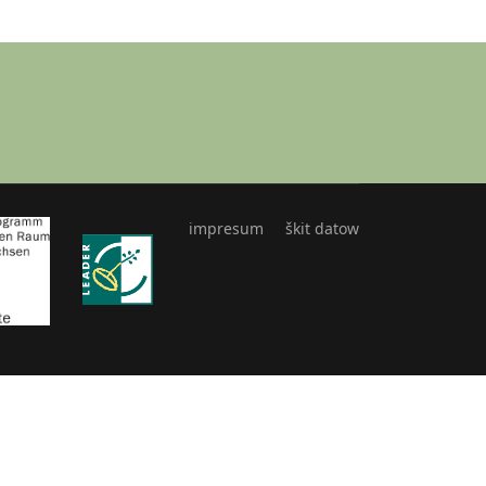
impresum
škit datow