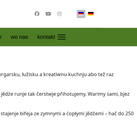
Select your language
e
wo nas
kontakt
rgarsku, łužisku a kreatiwnu kuchnju abo tež raz
jědźe runje tak čerstwje přihotujemy. Warimy sami, bjez
stajenje bifeja ze zymnymi a ćopłymi jědźemi – hač do 250