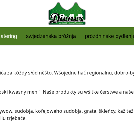
catering
swjedźenska bróžnja
prózdninske bydlenj
ća za kóždy słód něšto. Wšojedne hač regionalnu, dobro-by
ski kwasny meni“. Naše produkty su wšitke čerstwe a naše 
wow, sudobja, kofejoweho sudobja, grata, škleńcy, kaž tež 
lu trjebaće.