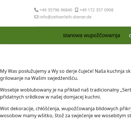
+49 35796 96840
+49 172 357 0908
info@zeltverleih-diener.de
stanowa wupožčowarnja
My Was posłužujemy a Wy so derje čujeće! Naša kuchnja ski
grilowanje na Wašim swjedźenišću.
Wosebje woblubowany je na přikład naš tradicionalny „Serb
přidatnych srědkow w našej domjacej kuchni.
Wot dekoracije, chłóšćenja, wupožčowanja blidowych přikry
wosobow mamy wšitko, štož za swjećenje we wosebitym sti