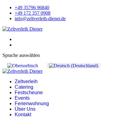
+49 35796 96840
+49 172 357 0908
info@zeltverleih-diener.de
Sprache auswählen
Zeltverleih
Catering
Festscheune
Events
Ferienwohnung
Über Uns
Kontakt