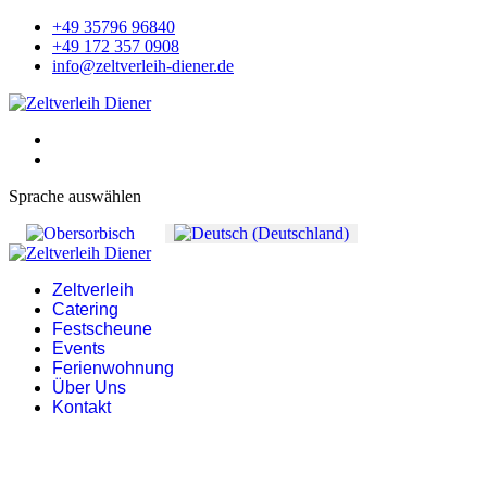
+49 35796 96840
+49 172 357 0908
info@zeltverleih-diener.de
Sprache auswählen
Zeltverleih
Catering
Festscheune
Events
Ferienwohnung
Über Uns
Kontakt