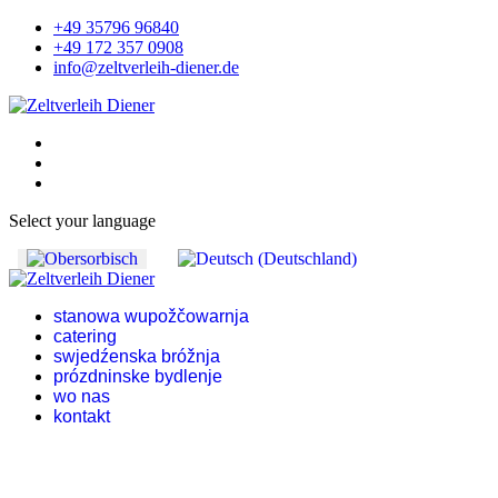
+49 35796 96840
+49 172 357 0908
info@zeltverleih-diener.de
Select your language
stanowa wupožčowarnja
catering
swjedźenska bróžnja
prózdninske bydlenje
wo nas
kontakt