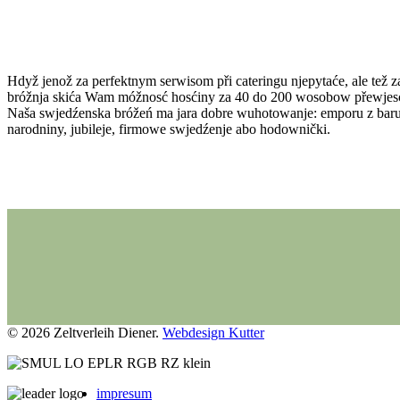
Hdyž jenož za perfektnym serwisom při cateringu njepytaće, ale tež
bróžnja skića Wam móžnosć hosćiny za 40 do 200 wosobow přewjesć.
Naša swjedźenska bróžeń ma jara dobre wuhotowanje: emporu z baru
narodniny, jubileje, firmowe swjedźenje abo hodownički.
© 2026 Zeltverleih Diener.
Webdesign Kutter
impresum