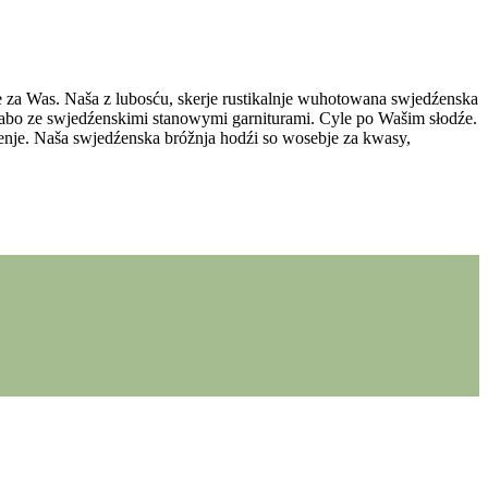
e za Was. Naša z lubosću, skerje rustikalnje wuhotowana swjedźenska
bo ze swjedźenskimi stanowymi garniturami. Cyle po Wašim słodźe.
nje. Naša swjedźenska bróžnja hodźi so wosebje za kwasy,