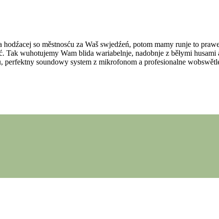
 za hodźacej so městnosću za Waš swjedźeń, potom mamy runje to praw
 Tak wuhotujemy Wam blida wariabelnje, nadobnje z běłymi husami a
, perfektny soundowy system z mikrofonom a profesionalne wobswětle