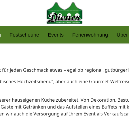
g
Festscheune
Events
Ferienwohnung
Über
 für jeden Geschmack etwas – egal ob regional, gutbürgerli
orbisches Hochzeitsmenü“, aber auch eine Gourmet-Weltreise
unserer hauseigenen Küche zubereitet. Von Dekoration, Bestu
er Gäste mit Getränken und das Aufstellen eines Buffets mi
nnen wir auch die Versorgung auf Ihrem Event als Verkaufsc