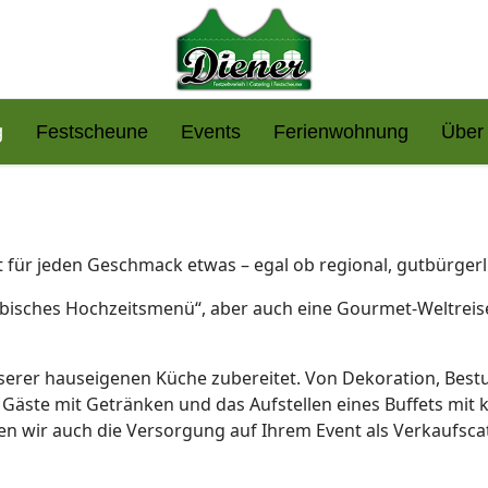
g
Festscheune
Events
Ferienwohnung
Über
 für jeden Geschmack etwas – egal ob regional, gutbürgerli
orbisches Hochzeitsmenü“, aber auch eine Gourmet-Weltreise
unserer hauseigenen Küche zubereitet. Von Dekoration, Bestu
er Gäste mit Getränken und das Aufstellen eines Buffets mi
nnen wir auch die Versorgung auf Ihrem Event als Verkaufsc